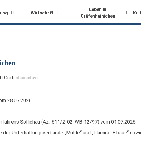
Leben in
tung
Wirtschaft
Kul
Gräfenhainichen
ichen
t Gräfenhainichen:
om 28.07.2026
rfahrens Söllichau (Az.: 611/2-02-WB-12/97) vom 01.07.2026
 der Unterhaltungsverbände „Mulde“ und „Fläming-Elbaue“ sowi