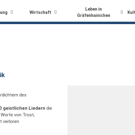
Leben in
tung
Wirtschaft
Kul
Gräfenhainichen
ik
rdichtern des
0 geistlichen Liedern
die
 Worte von Trost,
 verloren.