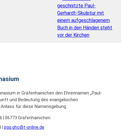
nasium
mnasium in Gräfenhainichen den Ehrennamen „Paul-
unft und Bedeutung des evangelischen
n Anlass für diese Namensgebung.
6 | 06773 Gräfenhainichen
 |
pgg.ghc@t-online.de