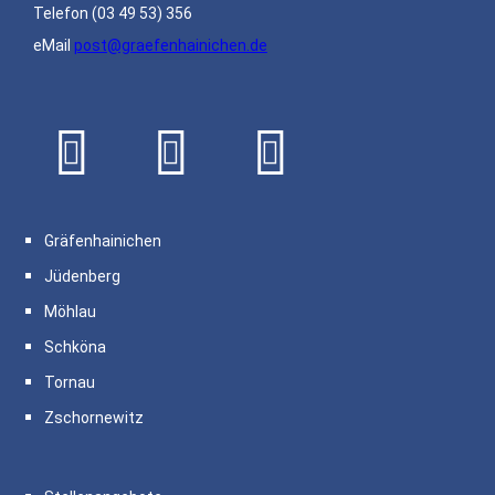
Telefon
(03 49 53) 356
eMail
post@graefenhainichen.de
Gräfenhainichen
Jüdenberg
Möhlau
Schköna
Tornau
Zschornewitz