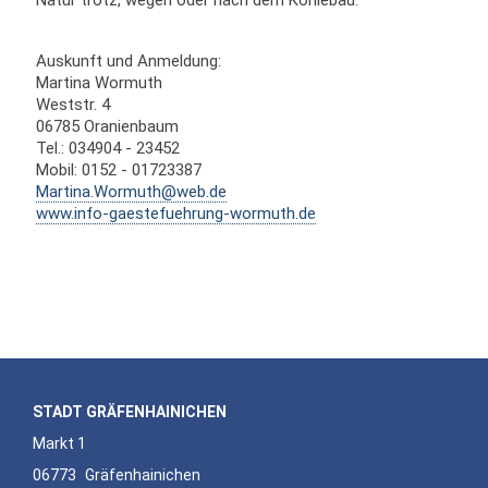
Natur trotz, wegen oder nach dem Kohlebau.
Auskunft und Anmeldung:
Martina Wormuth
Weststr. 4
06785 Oranienbaum
Tel.: 034904 - 23452
Mobil: 0152 - 01723387
Martina.Wormuth@web.de
www.info-gaestefuehrung-wormuth.de
STADT GRÄFENHAINICHEN
Markt 1
06773
Gräfenhainichen