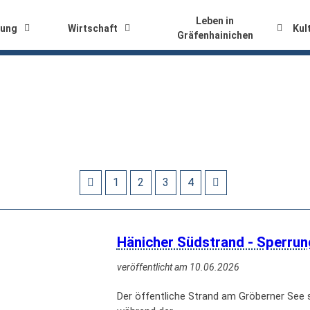
Leben in
tung
Wirtschaft
Kul
Gräfenhainichen
1
2
3
4
Hänicher Südstrand - Sperru
veröffentlicht am 10.06.2026
Der öffentliche Strand am Gröberner See