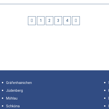
1
2
3
4
Gräfenhainichen
Jüdenberg
Möhlau
Schköna