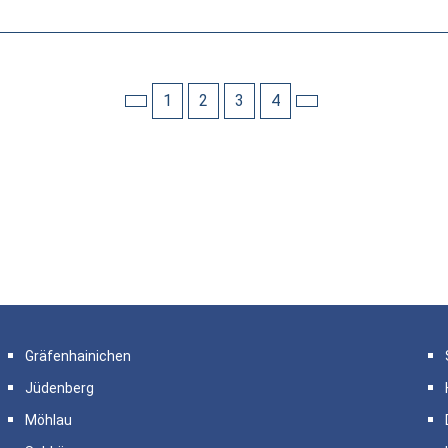
1
2
3
4
Gräfenhainichen
Jüdenberg
Möhlau