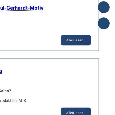
aul-Gerhardt-Motiv
Alles lesen...
a
Golpa?
produkt der MLK…
Alles lesen...