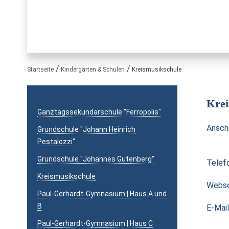
Sie sind hier:
Startseite
Kindergärten & Schulen
Kreismusikschule
Krei
Ganztagssekundarschule "Ferropolis"
Anschr
Grundschule "Johann Heinrich
Pestalozzi"
Grundschule "Johannes Gutenberg"
Telef
Kreismusikschule
Webse
Paul-Gerhardt-Gymnasium | Haus A und
B
E-Mail
Paul-Gerhardt-Gymnasium | Haus C